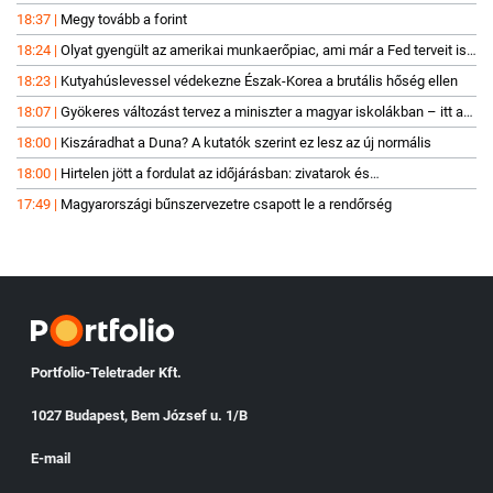
milliárdos mentőakció a hőség miatt
18:37
Megy tovább a forint
18:24
Olyat gyengült az amerikai munkaerőpiac, ami már a Fed terveit is
átírta
18:23
Kutyahúslevessel védekezne Észak-Korea a brutális hőség ellen
18:07
Gyökeres változást tervez a miniszter a magyar iskolákban – itt a
bejelentés
18:00
Kiszáradhat a Duna? A kutatók szerint ez lesz az új normális
18:00
Hirtelen jött a fordulat az időjárásban: zivatarok és
felhőszakadások érték el Magyarországot
17:49
Magyarországi bűnszervezetre csapott le a rendőrség
Portfolio-Teletrader Kft.
1027 Budapest, Bem József u. 1/B
E-mail