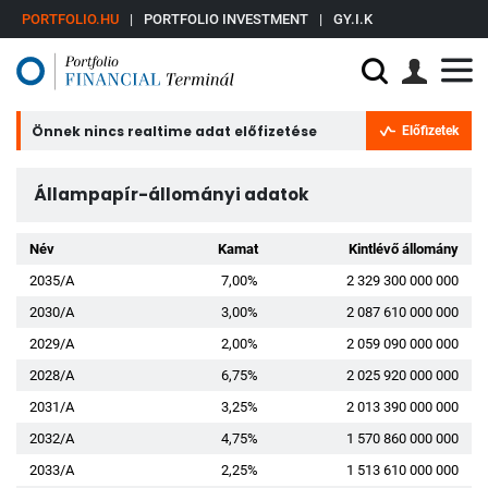
PORTFOLIO.HU
|
PORTFOLIO INVESTMENT
|
GY.I.K
Önnek nincs realtime adat előfizetése
Előfizetek
Állampapír-állományi adatok
Név
Kamat
Kintlévő állomány
2035/A
7,00%
2 329 300 000 000
2030/A
3,00%
2 087 610 000 000
2029/A
2,00%
2 059 090 000 000
2028/A
6,75%
2 025 920 000 000
2031/A
3,25%
2 013 390 000 000
2032/A
4,75%
1 570 860 000 000
2033/A
2,25%
1 513 610 000 000