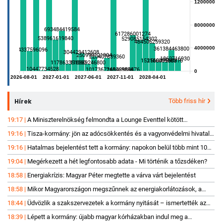
120000000
800000000
693484419584
617286001274
538961619840
529085154302
484506259320
400000000
361384463800
344337596096
304429412608
250999121904
220407839360
186271693034
152106009583
156049560816
117863351360
118389246800
10447734528
1017367248
166068856
142984476
0
2026-08-01
2027-01-01
2027-06-01
2027-11-01
2028-04-01
Hírek
Több friss hír
19:17
A Miniszterelnökség felmondta a Lounge Eventtel kötött
keretszerződését
19:16
Tisza-kormány: jön az adócsökkentés és a vagyonvédelmi hivatal,
változás az energiakorlátozásoknál
19:16
Hatalmas bejelentést tett a kormány: napokon belül több mint 100
milliárd forint támogatást osztanak szét
19:04
Megérkezett a hét legfontosabb adata - Mi történik a tőzsdéken?
18:58
Energiakrízis: Magyar Péter megtette a várva várt bejelentést
18:58
Mikor Magyarországon megszűnnek az energiakorlátozások, a
szomszédban már drasztikus lépést készítenek elő
18:44
Üdvözlik a szakszervezetek a kormány nyitását – ismertették az
elvárásaikat
18:39
Lépett a kormány: újabb magyar kórházakban indul meg a