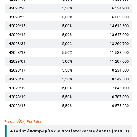
N2028/20
5,50%
16 534 200
N2028/22
5,50%
16 352 000
N2029/15
5,00%
14 612 600
N2029/18
5,00%
13 647 000
N2028/34
5,00%
13 260 700
N2028/18
5,50%
11 588 200
N2029/01
5,00%
11 207 000
N2028/17
5,50%
10 234 600
N2028/10
5,50%
8 549 500
N2029/19
5,00%
7 842 100
N2028/19
5,50%
6 787 390
N2028/15
5,50%
6 575 280
Forrás: ÁKK, Portfolio
A forint állampapírok lejárati szerkezete évente (mrd Ft)